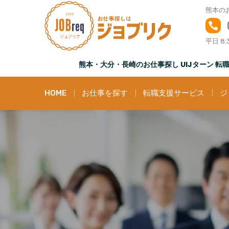
S
熊本の
k
i
平日 8:
p
t
熊本・大分・長崎のお仕事探し UIJターン 
o
c
o
HOME
お仕事を探す
転職支援サービス
ジ
n
t
e
n
t