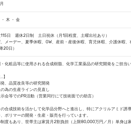
/月
 ・ 木 ・ 金
115日 週休2日制 土日祝休（月1回程度、土曜出社あり）
、メーデー、夏季休暇、GW、産前・産後休暇、育児休暇、介護休暇、
降20日）
剤・化粧品等に使用される合成樹脂、化学工業薬品の研究開発をご担当
…】
開発、品質改良等の研究開発
上の為の生産ラインの見直し
示会等でのPR活動（営業同行にて技術面での助言）
自の合成技術を活かして化学品分野へと進出し、特にアクリルアミド誘
ー、ポリマーの開発・生産・販売を行っています。
制度もあり、世帯主は家賃月2割負担（上限80,000万円／月）単身は家賃月