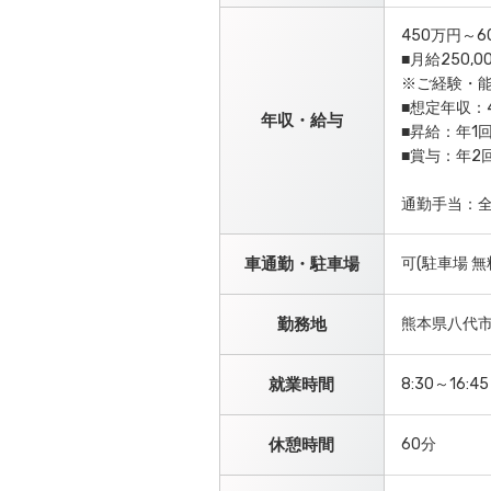
450万円～6
■月給250,
※ご経験・
■想定年収：
年収・給与
■昇給：年1
■賞与：年2
通勤手当：
車通勤・駐車場
可(駐車場 
勤務地
熊本県八代
就業時間
8:30～16
休憩時間
60分