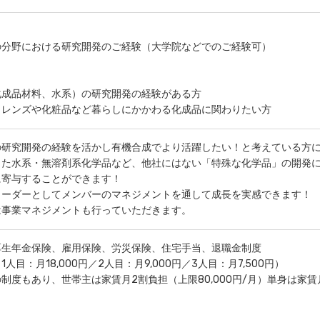
の分野における研究開発のご経験（大学院などでのご経験可）
化成品材料、水系）の研究開発の経験がある方
トレンズや化粧品など暮らしにかかわる化成品に関わりたい方
の研究開発の経験を活かし有機合成でより活躍したい！と考えている方
した水系・無溶剤系化学品など、他社にはない「特殊な化学品」の開発
に寄与することができます！
リーダーとしてメンバーのマネジメントを通して成長を実感できます！
は事業マネジメントも行っていただきます。
厚生年金保険、雇用保険、労災保険、住宅手当、退職金制度
人目：月18,000円／2人目：月9,000円／3人目：月7,500円）
制度もあり、世帯主は家賃月2割負担（上限80,000円/月）単身は家賃月5