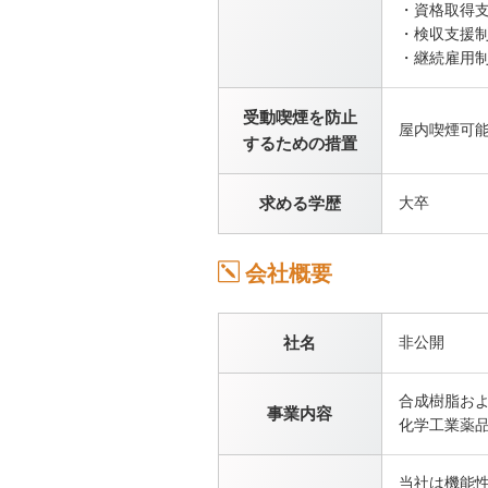
・資格取得
・検収支援
・継続雇用
受動喫煙を防止
屋内喫煙可
するための措置
求める学歴
大卒
会社概要
社名
非公開
合成樹脂お
事業内容
化学工業薬
当社は機能