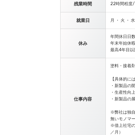
残業時間
22時間程度
就業日
月 ・ 火 ・ 水
年間休日日数
休み
年末年始休暇
最高4年目以
塗料・接着
【具体的には
・新製品の
・生産性向
仕事内容
・新製品の展
※弊社は独
無いモノマ
※借上社宅の
／月）