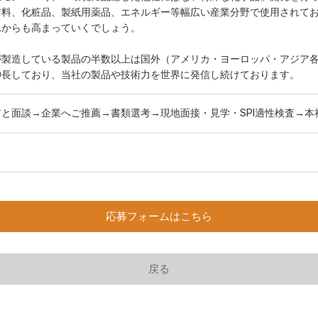
材料、化粧品、製紙用薬品、エネルギー等幅広い産業分野で使用されて
れからも高まっていくでしょう。
が製造している製品の半数以上は国外（アメリカ・ヨーロッパ・アジア
伸長しており、当社の製品や技術力を世界に発信し続けております。
と面談→企業へご推薦→書類選考→現地面接・見学・SPI適性検査→本
応募フォームはこちら
戻る