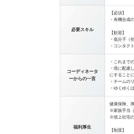
【必須】
・有機合成
必要スキル
【歓迎】
・低分子（
・コンタク
・これまで
・境に配慮
コーディネータ
にすること
ーからの一言
・チームの
・ゆくゆく
健康保険、
※家族手当（1
※借上社宅の
福利厚生
【制度】