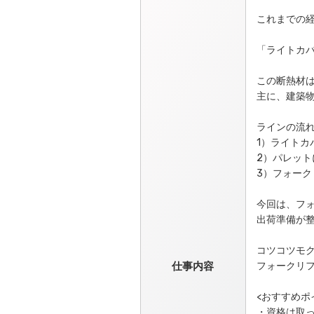
これまでの
「ライトカ
この断熱材
主に、建築
ラインの流
1）ライトカ
2）パレット
3）フォー
今回は、フ
出荷準備が整
コツコツモ
仕事内容
フォークリフ
<おすすめポ
・資格は取