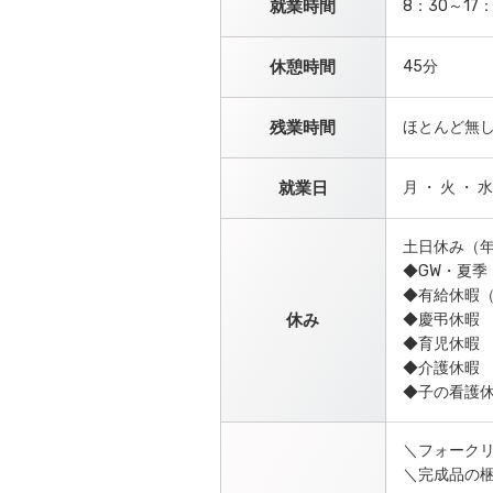
就業時間
8：30～17：
休憩時間
45分
残業時間
ほとんど無
就業日
月 ・ 火 ・ 水
土日休み（年
◆GW・夏
◆有給休暇（
休み
◆慶弔休暇
◆育児休暇
◆介護休暇
◆子の看護
＼フォーク
＼完成品の