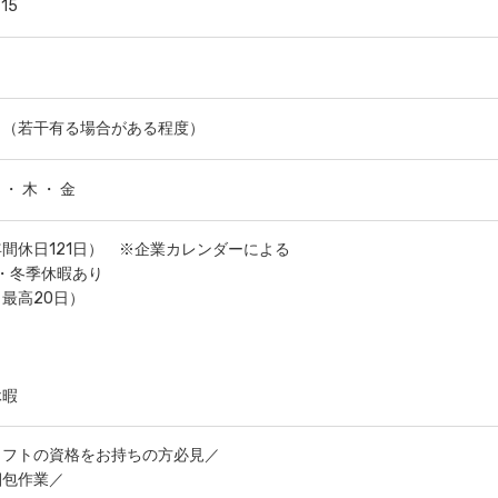
15
し（若干有る場合がある程度）
 ・ 木 ・ 金
間休日121日） ※企業カレンダーによる
季・冬季休暇あり
最高20日）
休暇
リフトの資格をお持ちの方必見／
梱包作業／