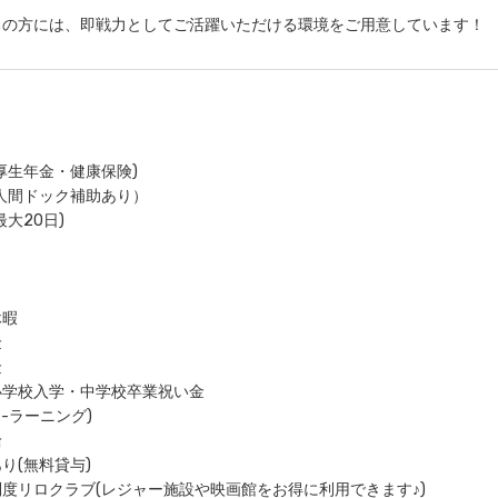
ちの方には、即戦力としてご活躍いただける環境をご用意しています！
厚生年金・健康保険)
人間ドック補助あり）
大20日)
休暇
金
金
小学校入学・中学校卒業祝い金
-ラーニング)
給
り(無料貸与)
度リロクラブ(レジャー施設や映画館をお得に利用できます♪)