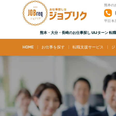
S
熊本の
k
i
平日 8:
p
t
熊本・大分・長崎のお仕事探し UIJターン 
o
c
o
HOME
お仕事を探す
転職支援サービス
ジ
n
t
e
n
t