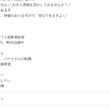
せん♪これから資格を活かしてみませんか？／
がある方
、研修がありますので、安心できますよ♪／
リフト経験者歓迎
0代、40代活躍中
ー
あり
ト、パートからの転職
面接希望
第一
かしたい
完備
フト