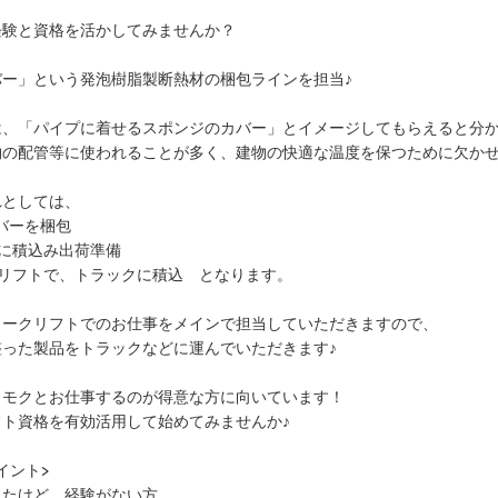
経験と資格を活かしてみませんか？
バー」という発泡樹脂製断熱材の梱包ラインを担当♪
は、「パイプに着せるスポンジのカバー」とイメージしてもらえると分
物の配管等に使われることが多く、建物の快適な温度を保つために欠か
れとしては、
バーを梱包
に積込み出荷準備
クリフトで、トラックに積込 となります。
ォークリフトでのお仕事をメインで担当していただきますので、
った製品をトラックなどに運んでいただきます♪
クモクとお仕事するのが得意な方に向いています！
ト資格を有効活用して始めてみませんか♪
イント>
ったけど、経験がない方