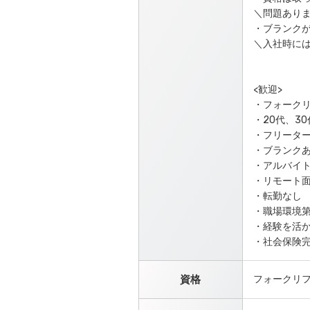
＼問題ありま
・ブランク
＼入社時には
<歓迎>
・フォーク
・20代、3
・フリータ
・ブランク
・アルバイ
・リモート
・転勤なし
・職場環境
・経験を活
・社会保険
資格
フォークリ