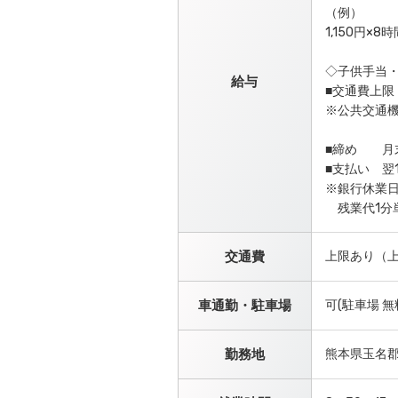
（例）
1,150円×8
◇子供手当
給与
■交通費上限 
※公共交通機
■締め 月
■支払い 翌
※銀行休業
残業代1分単
交通費
上限あり（上
車通勤・駐車場
可(駐車場 
勤務地
熊本県玉名