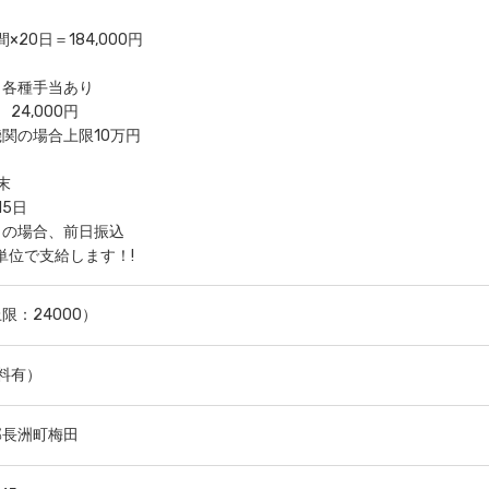
時間×20日＝184,000円
・各種手当あり
24,000円
関の場合上限10万円
末
15日
日の場合、前日振込
位で支給します！!
限：24000）
無料有）
郡長洲町梅田