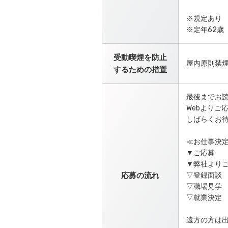
※規定あり
※定年62歳
受動喫煙を防止
屋内原則禁煙
するための措置
最後までお
Webよりご
しばらくお
≪お仕事決
▼ご応募
▼弊社より
応募の流れ
▽登録面談
▽職場見学
▽就業決定
遠方の方は