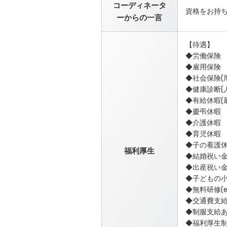
コーディネータ
資格をお持
ーからの一言
【待遇】
◆労働保険
◆雇用保険
◆社会保険(
◆健康診断(
◆有給休暇(最
◆慶弔休暇
◆介護休暇
◆育児休暇
◆子の看護
福利厚生
◆結婚祝い
◆出産祝い
◆子どもの
◆無料研修(e
◆交通費支
◆制服支給あ
◆福利厚生制